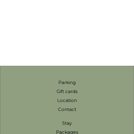
Parking
Gift cards
Location
Contact
Stay
Packages